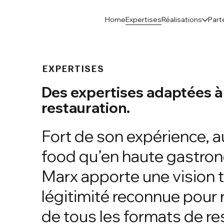
Expertises
Home
Réalisations
Part
EXPERTISES
Des expertises adaptées à
restauration.
Fort de son expérience, a
food qu’en haute gastron
Marx apporte une vision t
légitimité reconnue pour
de tous les formats de re