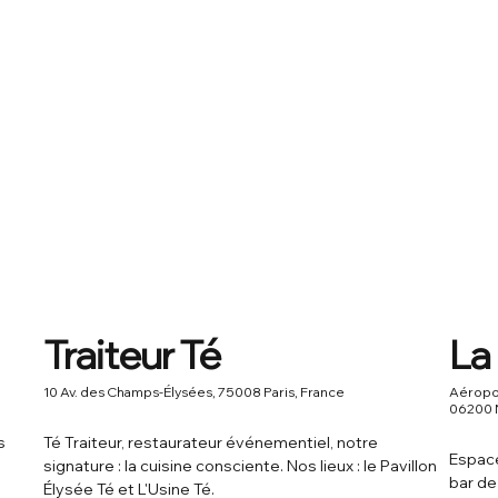
Traiteur Té
La
10 Av. des Champs-Élysées, 75008 Paris, France
Aéropor
06200 N
s
Té Traiteur, restaurateur événementiel, notre
Espace
signature : la cuisine consciente. Nos lieux : le Pavillon
bar de
Élysée Té et L'Usine Té.