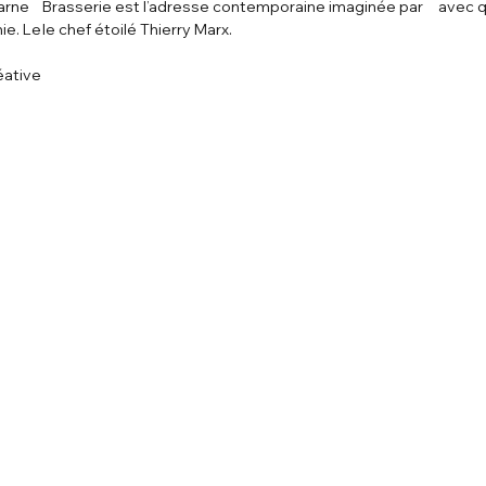
carne
Brasserie est l’adresse contemporaine imaginée par
avec qu
ie. Le
le chef étoilé Thierry Marx.
ù
réative